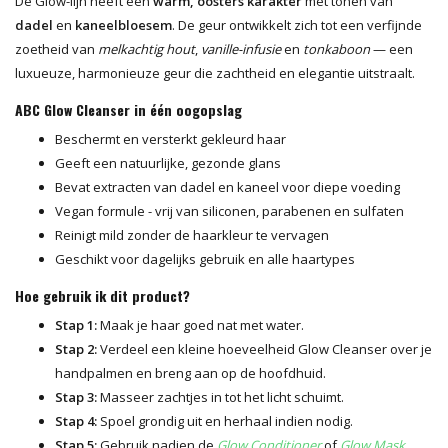
De Glow-lijn heeft een
warm, oosters karakter
met tonen van
dadel
en
kaneelbloesem
. De geur ontwikkelt zich tot een verfijnde
zoetheid van
melkachtig hout
,
vanille-infusie
en
tonkaboon
— een
luxueuze, harmonieuze geur die zachtheid en elegantie uitstraalt.
ABC Glow Cleanser in één oogopslag
Beschermt en versterkt gekleurd haar
Geeft een natuurlijke, gezonde glans
Bevat extracten van dadel en kaneel voor diepe voeding
Vegan formule - vrij van siliconen, parabenen en sulfaten
Reinigt mild zonder de haarkleur te vervagen
Geschikt voor dagelijks gebruik en alle haartypes
Hoe gebruik ik dit product?
Stap 1:
Maak je haar goed nat met water.
Stap 2:
Verdeel een kleine hoeveelheid Glow Cleanser over je
handpalmen en breng aan op de hoofdhuid.
Stap 3:
Masseer zachtjes in tot het licht schuimt.
Stap 4:
Spoel grondig uit en herhaal indien nodig.
Stap 5:
Gebruik nadien de
Glow Conditioner
of
Glow Mask