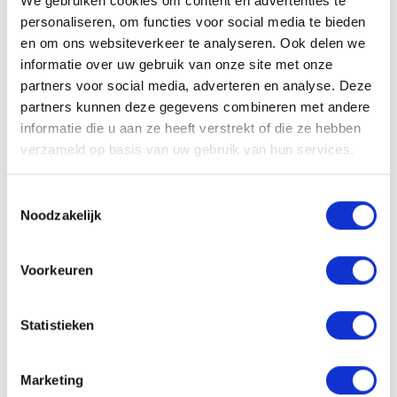
We gebruiken cookies om content en advertenties te
pH-waarde
personaliseren, om functies voor social media te bieden
en om ons websiteverkeer te analyseren. Ook delen we
4,3 – 4,7
informatie over uw gebruik van onze site met onze
partners voor social media, adverteren en analyse. Deze
partners kunnen deze gegevens combineren met andere
Aan verlanglijst toevoegen
Delen
informatie die u aan ze heeft verstrekt of die ze hebben
verzameld op basis van uw gebruik van hun services.
Heb je een vraag?
Wil je weten of dit product bij je past? Of hoe je het moet gebruiken?
Toestemmingsselectie
Onze kappers helpen je graag verder!
Noodzakelijk
Stuur ons een mailtje
Voorkeuren
Gerelateerde producten
Statistieken
Marketing