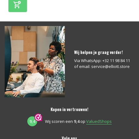
Wij helpen je graag verder!
Via WhatsApp: +32 11 98 84 11
of email:
service@elliott.store
Kopen in vertrouwen!
9,4
Wij scoren een
9,4
op
ValuedShops
Volg ons