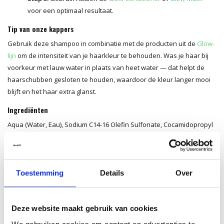
voor een optimaal resultaat.
Tip van onze kappers
Gebruik deze shampoo in combinatie met de producten uit de
Glow-
lijn
om de intensiteit van je haarkleur te behouden. Was je haar bij
voorkeur met lauw water in plaats van heet water — dat helpt de
haarschubben gesloten te houden, waardoor de kleur langer mooi
blijft en het haar extra glanst.
Ingrediënten
Aqua (Water, Eau), Sodium C14-16 Olefin Sulfonate, Cocamidopropyl
Betaine, Sodium Chloride, Panthenol, Citric Acid, PEG-40
Hydrogenated Castor Oil, Sodium Benzoate, PEG-55 Propylene
Glycol Oleate, Propylene Glycol, Daucus Carota Sativa (Carrot) Root
Extract, Cinnamomum Zeylanicum Bark Extract, Phoenix Dactylifera
Toestemming
Details
Over
(Date) Fruit Extract, Linalool, Limonene, Parfum (Fragrance).*
*Ingrediënten en verpakking kunnen wijzigen. Raadpleeg steeds de
Deze website maakt gebruik van cookies
verpakking voor de meest actuele informatie.