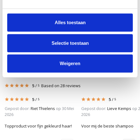
Cool Glow Cleanser
Glow Conditioner
Glow Mask
Alles toestaan
31,95
34,40
42,90
Incl. btw
Incl. btw
Incl. btw
Selectie toestaan
Weigeren
Reviews
5
/
Based on 28 reviews
5
5
/
5
/
5
5
Gepost door:
Riet Thielens
op 30 Mei
Gepost door:
Lieve Kemps
op 2
2026
2026
Topproduct voor fijn gekleurd haar!
Voor mij de beste shampoo