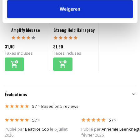
Weigeren
Amplify Mousse
Strong Hold Hairspray
31,90
31,90
Taxes incluses
Taxes incluses
Évaluations
5
/
Based on 5 reviews
5
5
/
5
/
5
5
Publié par
Béatrice Cop
le 6 juillet
Publié par
Annemie Leenknegt
2026
février 2026