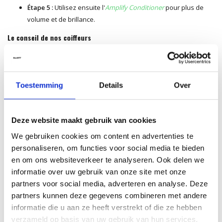
Étape 5 :
Utilisez ensuite l'
Amplify Conditioner
pour plus de
volume et de brillance.
Le conseil de nos coiffeurs
Soulevez délicatement vos cheveux pendant le lavage pour bien
nettoyer la racine et créer davantage de volume. Rincez
soigneusement, puis appliquez un après-shampooing léger. Pour un
Toestemming
Details
Over
effet encore plus volumineux, séchez vos cheveux avec une brosse
ronde tout en soulevant les racines pour un résultat aérien et plein
de corps.
Deze website maakt gebruik van cookies
Ingrédients
We gebruiken cookies om content en advertenties te
Aqua (Water, Eau), Sodium C14-16 Olefin Sulfonate, Cocamidopropyl
personaliseren, om functies voor social media te bieden
Betaine, Sodium Chloride, Sodium Benzoate, PEG-40 Hydrogenated
en om ons websiteverkeer te analyseren. Ook delen we
Castor Oil, Citric Acid, Propylene Glycol, Panthenol, Polyquaternium-
informatie over uw gebruik van onze site met onze
10, PEG-55 Propylene Glycol Oleate, Camellia Sinensis Leaf Extract,
partners voor social media, adverteren en analyse. Deze
Citrus Aurantifolia (Lime) Fruit Extract, Linalool, Limonene, Parfum
partners kunnen deze gegevens combineren met andere
(Fragrance).*
informatie die u aan ze heeft verstrekt of die ze hebben
verzameld op basis van uw gebruik van hun services.