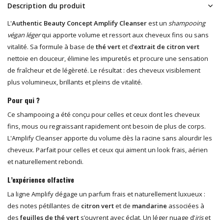
Description du produit
L'
Authentic Beauty Concept Amplify Cleanser
est un
shampooing
végan léger
qui apporte volume et ressort aux cheveux fins ou sans
vitalité. Sa formule à base de
thé vert
et d’
extrait de citron vert
nettoie en douceur, élimine les impuretés et procure une sensation
de fraîcheur et de légèreté. Le résultat : des cheveux visiblement
plus volumineux, brillants et pleins de vitalité.
Pour qui ?
Ce shampooing a été conçu pour celles et ceux dont les cheveux
fins, mous ou regraissant rapidement ont besoin de plus de corps.
L'Amplify Cleanser apporte du volume dès la racine sans alourdir les
cheveux. Parfait pour celles et ceux qui aiment un look frais, aérien
et naturellement rebondi.
L’expérience olfactive
La ligne Amplify dégage un parfum frais et naturellement luxueux :
des notes pétillantes de
citron vert
et de
mandarine
associées à
des
feuilles de thé vert
s’ouvrent avec éclat. Un léger nuage d’
iris
et