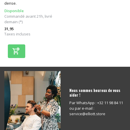
dense.
Disponible
Commandé avant 21h, livré
demain (*)
31,95
Taxes incluses
Nous sommes heureux de vous
aider !
Par WhatsApp : +32 11 98 84 11
ou par e-mail :
service@elliott.store